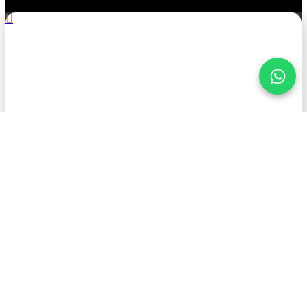
.
¡Mantente informado con
American Petroleum!
Nombre
Apellido
Correo Electrónico