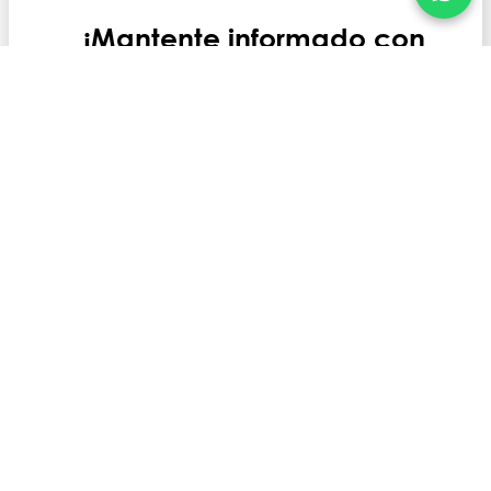
¡Mantente informado con
American Petroleum!
Nombre
Apellido
Correo Electrónico
Compañía
País
Quiero manterner actualizado con: