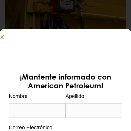
.
¡Mantente informado con
Si buscas más allá de tener dónde almacenar
American Petroleum!
combustible, tener la opción de abastecer tus
Nombre
Apellido
propios equipos ya sea maquinaria pesada,
vehículos livianos o generadores, la opción
del alquiler de Estación de Servicio Sobre
Ruedas o Estación de Servicio Portátil es la
Correo Electrónico
indicada para usted.