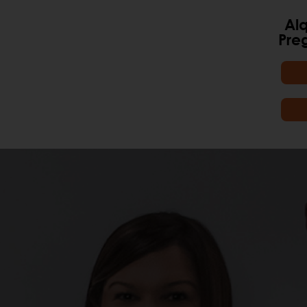
Alq
Pre