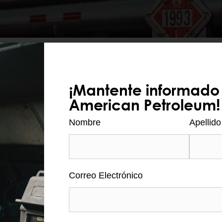
TES DE AMERICAN PETROL
¡Mantente informado
American Petroleum!
na y lubricantes a nuestros clientes, tenemos otros
Nombre
Apellido
le compartimos documentos que le ayudarán a con
EN EL DOCUMENTO O FORMULARIO QUE SEA DE SU IN
Correo Electrónico