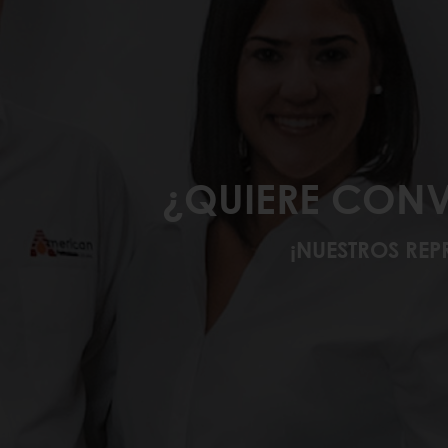
¿QUIERE CONV
¡NUESTROS REP