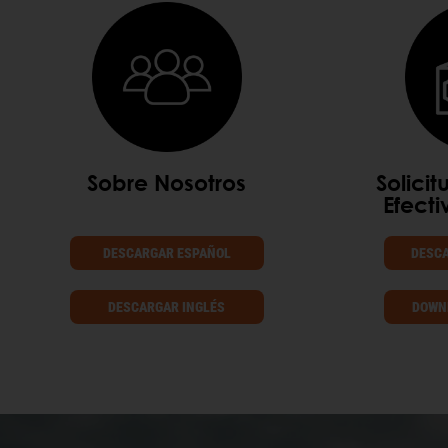
Sobre Nosotros
Solici
Efect
DESCARGAR ESPAÑOL
DESCA
DESCARGAR INGLÉS
DOWNL