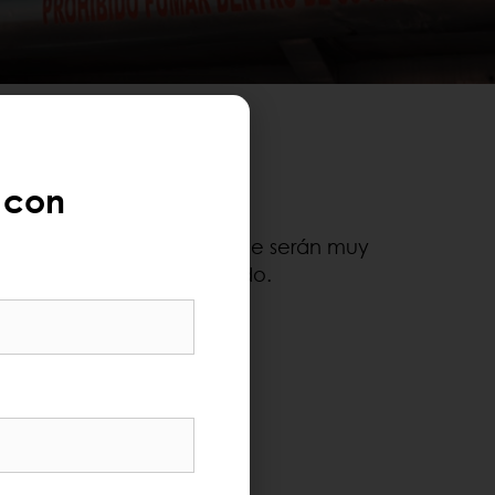
EUM
 con
 servicios y productos que le serán muy
ocer cada uno más a fondo.
TERÉS​