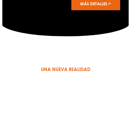
MÁS DETALLES
UNA NUEVA REALIDAD
MANEJO DE EMERGENCIAS
En los pasados años hemos visto un
aumento en la frecuencia de catástrofes en
nuestra Isla; desde apagones a, huracanes
de categoría 5 o, terremotos, entre otros. Por
ello, es muy importante estar preparado para
el manejo de emergencias.