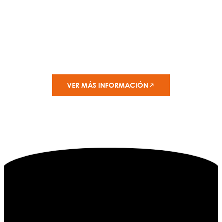
En American Petroleum, nos hemos dado
cuenta de la importancia de fortalecer
nuestro ofrecimiento a los clientes en estos
tiempos delicados.
VER MÁS INFORMACIÓN