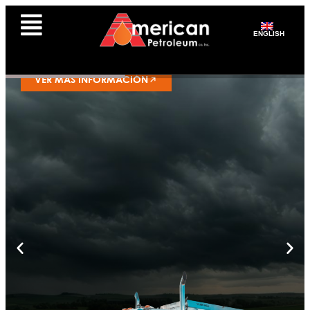
¡YA COMENZÓ LA
TEMPORADA DE
ENGLISH
HURACANES!
VER MÁS INFORMACIÓN
¡YA
COMENZÓ
LA
TEMPORADA
DE
HURACANES!
VER MÁS
INFORMACIÓN