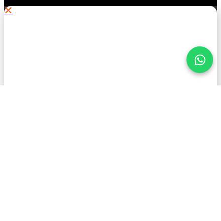
.
¡Mantente informado con
American Petroleum!
Nombre
Apellido
Correo Electrónico