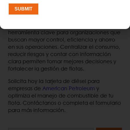
tarjetas asignadas a tus vehículos o a
SUBMIT
tus choferes autorizados.
La tarjeta de diésel para empresas es una
herramienta clave para organizaciones que
buscan mayor control, eficiencia y ahorro
en sus operaciones. Centralizar el consumo,
reducir riesgos y contar con información
clara permiten tomar mejores decisiones y
fortalecer la gestión de flotas.
Solicita hoy la tarjeta de diésel para
empresas de
American Petroleum
y
optimiza el manejo de combustible de tu
flota. Contáctanos o completa el formulario
para más información.