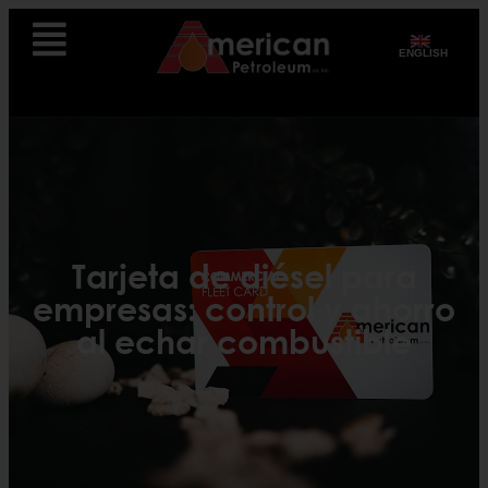
ENGLISH
Tarjeta de diésel para
empresas: control y ahorro
al echar combustible