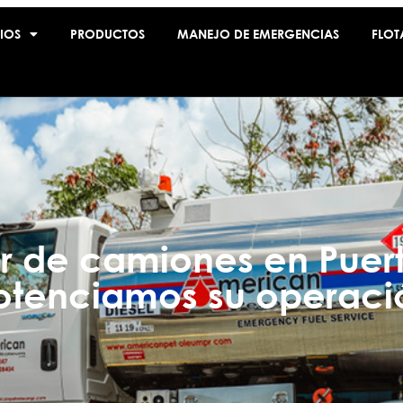
IOS
PRODUCTOS
MANEJO DE EMERGENCIAS
FLOT
er de camiones en Puert
otenciamos su operaci