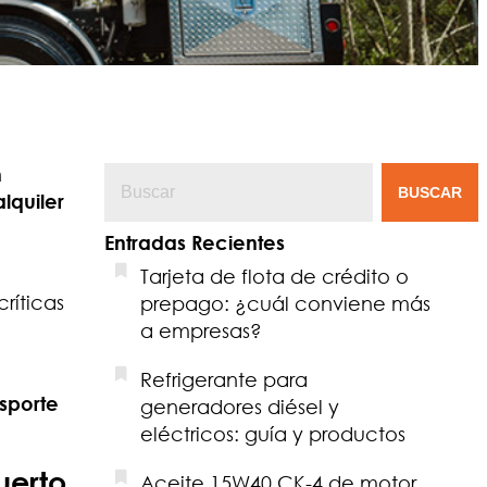
n
BUSCAR
alquiler
Entradas Recientes
Tarjeta de flota de crédito o
ríticas
prepago: ¿cuál conviene más
a empresas?
Refrigerante para
nsporte
generadores diésel y
eléctricos: guía y productos
uerto
Aceite 15W40 CK-4 de motor