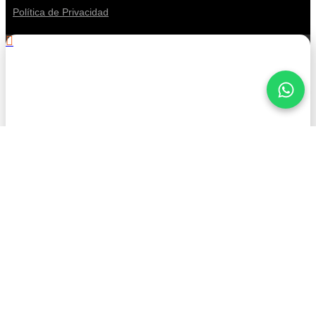
Política de Privacidad
.
¡Mantente informado con
American Petroleum!
Nombre
Apellido
Correo Electrónico