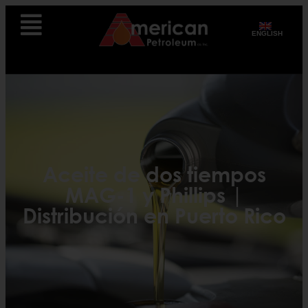
ENGLISH
Aceite de dos tiempos
MAG-1 y Phillips |
Distribución en Puerto Rico