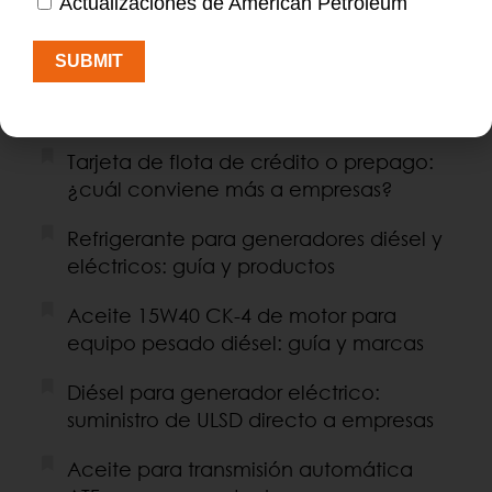
Actualizaciones de American Petroleum
SUBMIT
BUSCAR
Entradas Recientes
Tarjeta de flota de crédito o prepago:
¿cuál conviene más a empresas?
Refrigerante para generadores diésel y
eléctricos: guía y productos
Aceite 15W40 CK-4 de motor para
equipo pesado diésel: guía y marcas
Diésel para generador eléctrico:
suministro de ULSD directo a empresas
Aceite para transmisión automática