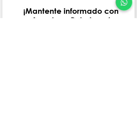
¡Mantente informado con
American Petroleum!
Nombre
Apellido
Correo Electrónico
Compañía
País
Quiero manterner actualizado con: