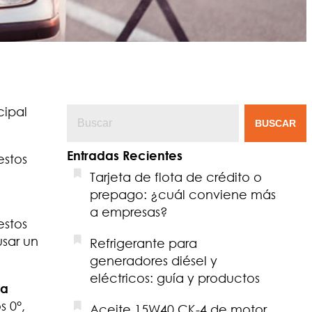
cipal
BUSCAR
Entradas Recientes
estos
Tarjeta de flota de crédito o
prepago: ¿cuál conviene más
a empresas?
estos
sar un
Refrigerante para
generadores diésel y
eléctricos: guía y productos
ua
s 0°,
Aceite 15W40 CK-4 de motor