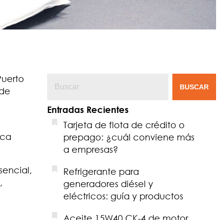
Puerto
BUSCAR
 de
Entradas Recientes
Tarjeta de flota de crédito o
ica
prepago: ¿cuál conviene más
a empresas?
sencial,
Refrigerante para
,
generadores diésel y
eléctricos: guía y productos
Aceite 15W40 CK-4 de motor