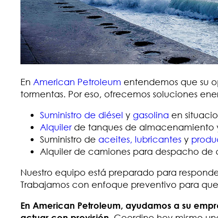
En
American Petroleum
entendemos que su op
tormentas. Por eso, ofrecemos soluciones ene
Suministro de diésel
y
gasolina
en situaci
Alquiler
de tanques de almacenamiento y e
Suministro de
aceites, lubricantes
y
produ
Alquiler de camiones para despacho de 
Nuestro equipo está preparado para responder
Trabajamos con enfoque preventivo para que s
En American Petroleum, ayudamos a su empre
actuar con previsión
. Coordine hoy mismo un