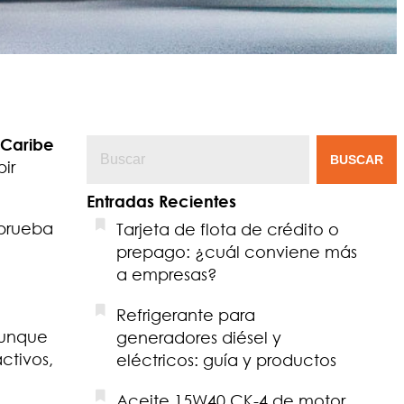
 Caribe
BUSCAR
ir
Entradas Recientes
 prueba
Tarjeta de flota de crédito o
prepago: ¿cuál conviene más
a empresas?
Refrigerante para
Aunque
generadores diésel y
ctivos,
eléctricos: guía y productos
Aceite 15W40 CK-4 de motor