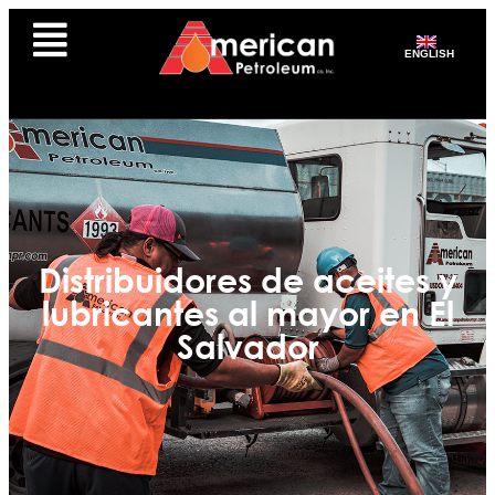
ENGLISH
Distribuidores de aceites y
lubricantes al mayor en El
Salvador