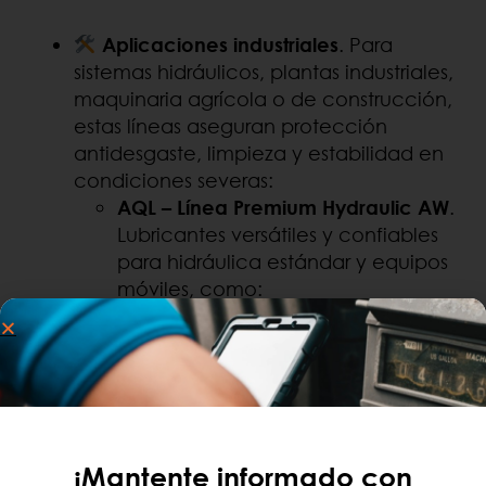
Aplicaciones industriales
. Para
sistemas hidráulicos, plantas industriales,
maquinaria agrícola o de construcción,
estas líneas aseguran protección
antidesgaste, limpieza y estabilidad en
condiciones severas:
AQL – Línea Premium Hydraulic AW
.
Lubricantes versátiles y confiables
para hidráulica estándar y equipos
móviles, como:
AQL Premium Hydraulic Oil AW
.
32
AQL Premium Hydraulic Oil AW
46
AQL Premium Hydraulic Oil AW
68
¡Mantente informado con
Petro
‑Canada
–
Línea HYDREX
.