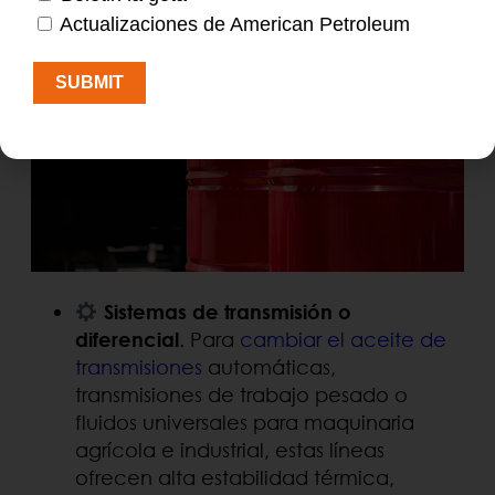
Actualizaciones de American Petroleum
SUBMIT
Sistemas de transmisión o
diferencial
. Para
cambiar el aceite de
transmisiones
automáticas,
transmisiones de trabajo pesado o
fluidos universales para maquinaria
agrícola e industrial, estas líneas
ofrecen alta estabilidad térmica,