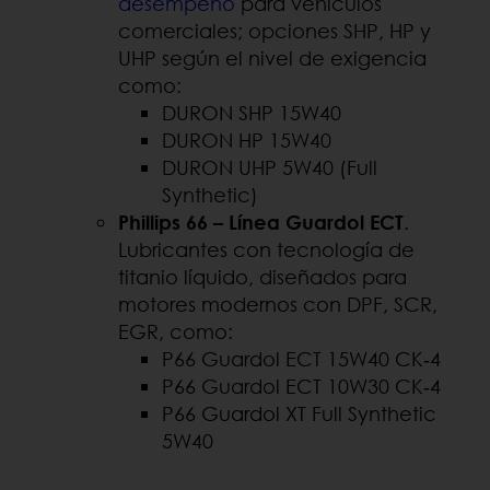
desempeño
para vehículos
comerciales; opciones SHP, HP y
UHP según el nivel de exigencia
como:
DURON SHP 15W40
DURON HP 15W40
DURON UHP 5W40 (Full
Synthetic)
Phillips 66
– L
ínea Guardol ECT
.
Lubricantes con tecnología de
titanio líquido, diseñados para
motores modernos con DPF, SCR,
EGR, como:
P66 Guardol ECT 15W40 CK‑4
P66 Guardol ECT 10W30 CK‑4
P66 Guardol XT Full Synthetic
5W40