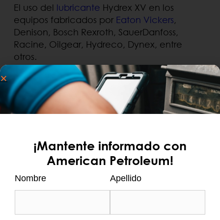
El uso del
lubricante
Hydrex XV en los
equipos fabricados por
Eaton Vickers
,
Denison, Bosch Rexroth, SauerDanfoss,
Racine, Oilgear, Hydreco, Dynex, entre
otros.
.
Además, es adecuado para el uso donde se
requiere AIST 126 y 127.
BUSCAR
¡Mantente informado con
Entradas Recientes
American Petroleum!
Tarjeta de flota de crédito o prepago:
Nombre
Apellido
¿cuál conviene más a empresas?
Refrigerante para generadores diésel y
eléctricos: guía y productos