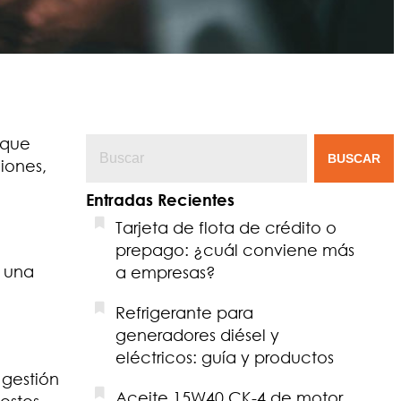
 que
BUSCAR
iones,
Entradas Recientes
Tarjeta de flota de crédito o
prepago: ¿cuál conviene más
r una
a empresas?
Refrigerante para
generadores diésel y
eléctricos: guía y productos
 gestión
Aceite 15W40 CK-4 de motor
ostos.