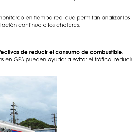
nitoreo en tiempo real que permitan analizar los
tación continua a los choferes.
¡Mantente informado
American Petroleum!
Nombre
Apellido
fectivas de reducir el consumo de combustible
.
 en GPS pueden ayudar a evitar el tráfico, reducir
Correo Electrónico
Compañía
País