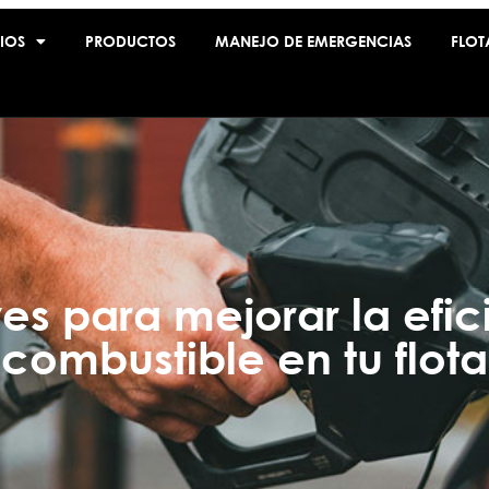
IOS
PRODUCTOS
MANEJO DE EMERGENCIAS
FLOT
ves para mejorar la efic
combustible en tu flota