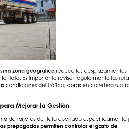
Quiero manterner actualizado con:
Noticias de la industria
Boletin la gota
Actualizaciones de American Petro
SUBMIT
isma zona geográfica
reduce los desplazamientos
la flota. Es importante revisar regularmente las ruta
as condiciones del tráfico, obras en carretera u otr
 para Mejorar la Gestión
a de tarjetas de flota diseñado específicamente
etas prepagadas permiten controlar el gasto de