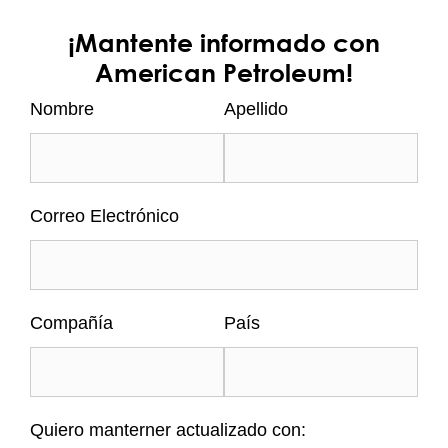
comerciales,
comprender los Incoterms
¡Mantente informado con
permite a American Petroleum coordinar
American Petroleum!
mejor sus envíos y ofrecer un servicio
adaptado
a las necesidades logísticas de
Nombre
Apellido
cada cliente.
BUSCAR
Correo Electrónico
Entradas Recientes
Tarjeta de flota de crédito o prepago:
¿cuál conviene más a empresas?
Compañía
País
Refrigerante para generadores diésel y
eléctricos: guía y productos
Aceite 15W40 CK-4 de motor para
Quiero manterner actualizado con: