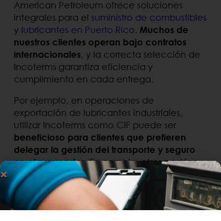
American Petroleum ofrece soluciones
integrales para el
suministro de combustibles
y
lubricantes en Puerto Rico
.
Muchos de
nuestros clientes operan bajo contratos
internacionales
, y la correcta selección de
Incoterms garantiza eficiencia y
cumplimiento en cada entrega.
Por ejemplo, en operaciones de
exportación de lubricantes industriales,
utilizar Incoterms como CIF puede ser
beneficioso para clientes que prefieren
delegar la gestión del transporte y seguro
en el proveedor
. En cambio, otros podrían
.
optar por EXW si ya disponen de operadores
logísticos de confianza.
Desde la
entrega de diésel
en instalaciones
industriales hasta el suministro a flotas