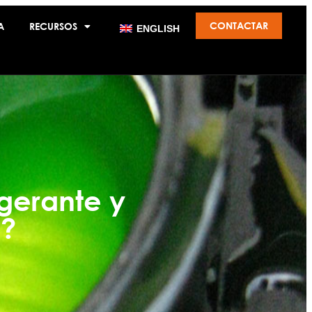
CONTACTAR
A
RECURSOS
ENGLISH
igerante y
a?