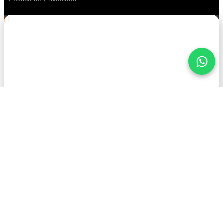
.
¡Mantente informado con
American Petroleum!
Nombre
Apellido
Correo Electrónico