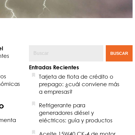
el
BUSCAR
ntes
Entradas Recientes
tos
Tarjeta de flota de crédito o
onómicas
prepago: ¿cuál conviene más
a empresas?
o
Refrigerante para
generadores diésel y
rmenta
eléctricos: guía y productos
Aceite 15W40 CK-4 de motor