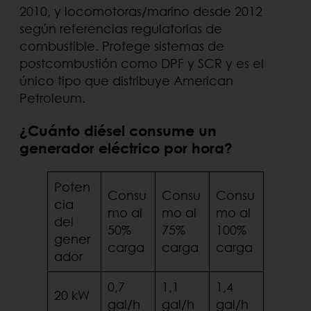
2010, y locomotoras/marino desde 2012
según referencias regulatorias de
combustible. Protege sistemas de
postcombustión como DPF y SCR y es el
único tipo que distribuye American
Petroleum.
¿Cuánto diésel consume un
generador eléctrico por hora?
Poten
Consu
Consu
Consu
cia
mo al
mo al
mo al
del
50%
75%
100%
gener
carga
carga
carga
ador
0,7
1,1
1,4
20 kW
gal/h
gal/h
gal/h