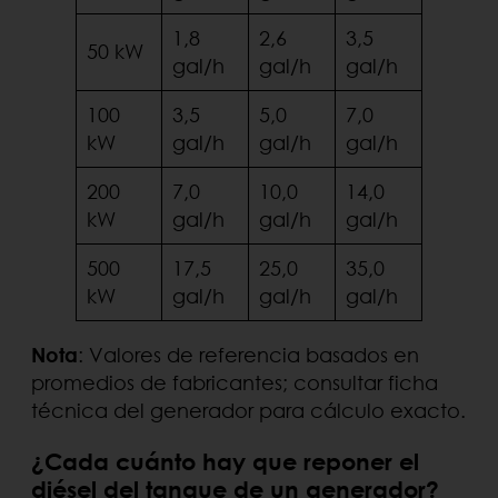
1,8
2,6
3,5
50 kW
gal/h
gal/h
gal/h
100
3,5
5,0
7,0
kW
gal/h
gal/h
gal/h
200
7,0
10,0
14,0
kW
gal/h
gal/h
gal/h
500
17,5
25,0
35,0
kW
gal/h
gal/h
gal/h
Nota
: Valores de referencia basados en
promedios de fabricantes; consultar ficha
técnica del generador para cálculo exacto.
¿Cada cuánto hay que reponer el
diésel del tanque de un generador?