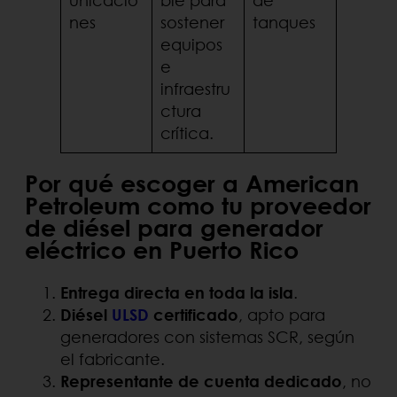
unicacio
ble para
de
nes
sostener
tanques
equipos
e
infraestru
ctura
crítica.
Por qué escoger a American
Petroleum como tu proveedor
de diésel para generador
eléctrico en Puerto Rico
Entrega directa en toda la isla
.
Diésel
ULSD
certificado
, apto para
generadores con sistemas SCR, según
el fabricante.
Representante de cuenta dedicado
, no