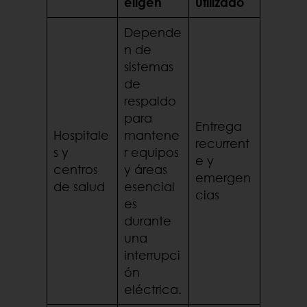
eligen
utilizado
Depende
n de
sistemas
de
respaldo
para
Entrega
Hospitale
mantene
recurrent
s y
r equipos
e y
centros
y áreas
emergen
de salud
esencial
cias
es
durante
una
interrupci
ón
eléctrica.