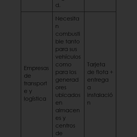
d.
Necesita
n
combusti
ble tanto
para sus
vehículos
como
Tarjeta
Empresas
para los
de flota +
de
generad
entrega
transport
ores
a
e y
ubicados
instalació
logística
en
n
almacen
es y
centros
de