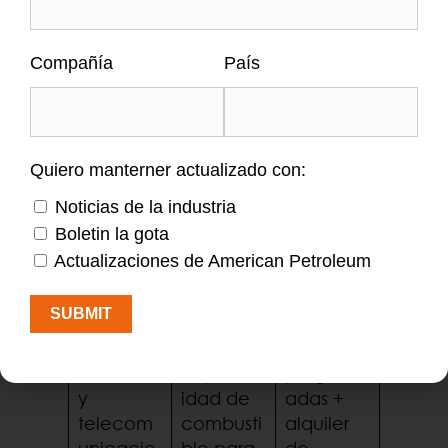
acuerdo
con sus
procesos
Compañía
País
de
contrata
ción y
facturaci
Quiero manterner actualizado con:
ón.
Noticias de la industria
Necesita
Boletin la gota
n
Actualizaciones de American Petroleum
sistemas
de
SUBMIT
respaldo
Centros
y
Entregas
de datos
disponibil
program
y
idad de
adas +
telecom
combusti
alquiler