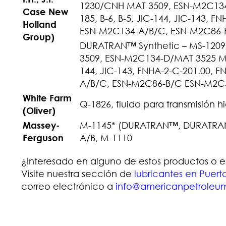
1230/CNH MAT 3509, ESN-M2C134-
Case New
185, B-6, B-5, JIC-144, JIC-143, 
Holland
ESN-M2C134-A/B/C, ESN-M2C86-
Group)
DURATRAN™ Synthetic – MS-1209
3509, ESN-M2C134-D/MAT 3525 MS-
144, JIC-143, FNHA-2-C-201.00, 
A/B/C, ESN-M2C86-B/C ESN-M2C
White Farm
Q-1826, fluido para transmisión h
(Oliver)
Massey-
M-1145* (DURATRAN™, DURATRAN™ 
Ferguson
A/B, M-1110
¿Interesado en alguno de estos productos o en 
Visite nuestra sección de
lubricantes en Puert
correo electrónico a
info@americanpetroleu