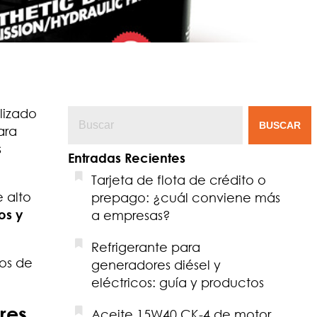
lizado
BUSCAR
ara
s
Entradas Recientes
Tarjeta de flota de crédito o
 alto
prepago: ¿cuál conviene más
os y
a empresas?
Refrigerante para
los de
generadores diésel y
eléctricos: guía y productos
res
Aceite 15W40 CK-4 de motor