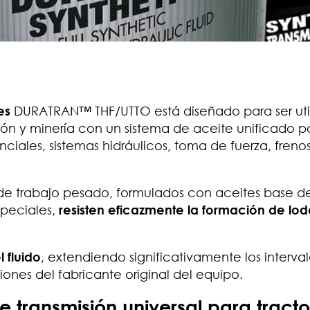
es
DURATRAN™ THF/UTTO está diseñado para ser uti
ión y minería con un sistema de aceite unificado p
iales, sistemas hidráulicos, toma de fuerza, freno
a de trabajo pesado, formulados con aceites base de
speciales,
resisten eficazmente la formación de lod
 fluido
, extendiendo significativamente los interva
nes del fabricante original del equipo.
transmisión universal para tracto