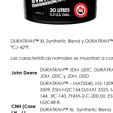
DURATRAN™ XL Synthetic Blend y DURATRAN™ Sy
°C/-42°F.
Las características normales se muestran a co
DURATRAN™ JDM J20C, DURATRAN
John
Deere
JDM J20C y JDM J20D
DURATRAN™ – MAT3540, MS-1209/
3509, ESN-M2C134-D/MAT 3525, MS
144, JIC-143, FNHA-2-C-200.00,
M2C48-B
CNH (Case
DURATRAN™ XL Synthetic Blend 
I.H., J.I.