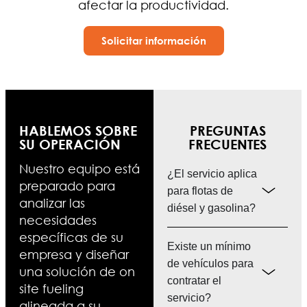
afectar la productividad.
Solicitar información
HABLEMOS SOBRE
PREGUNTAS
SU OPERACIÓN
FRECUENTES
Nuestro equipo está
¿El servicio aplica
preparado para
para flotas de
analizar las
diésel y gasolina?
necesidades
específicas de su
Existe un mínimo
empresa y diseñar
de vehículos para
una solución de on
contratar el
site fueling
servicio?
alineada a su