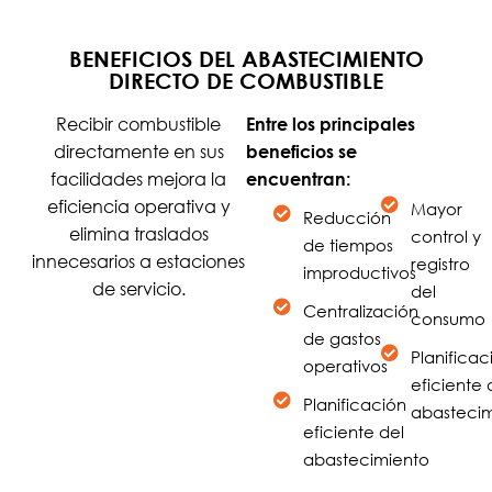
BENEFICIOS DEL ABASTECIMIENTO
DIRECTO DE COMBUSTIBLE
Recibir combustible
Entre los principales
directamente en sus
beneficios se
facilidades mejora la
encuentran:
eficiencia operativa y
Mayor
Reducción
elimina traslados
control y
de tiempos
innecesarios a estaciones
registro
improductivos
de servicio.
del
Centralización
consumo
de gastos
Planificac
operativos
eficiente 
Planificación
abastecim
eficiente del
abastecimiento