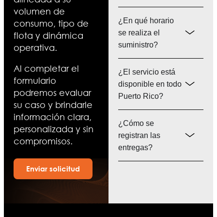
volumen de
¿En qué horario
consumo, tipo de
se realiza el
flota y dinámica
suministro?
operativa.
Al completar el
¿El servicio está
formulario
disponible en todo
podremos evaluar
Puerto Rico?
su caso y brindarle
información clara,
¿Cómo se
personalizada y sin
registran las
compromisos.
entregas?
Enviar solicitud