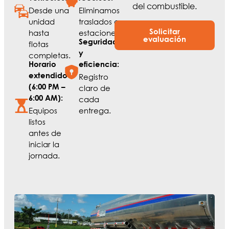
del combustible.
Desde una
Eliminamos
unidad
traslados a
Solicitar
hasta
estaciones.
evaluación
Seguridad
flotas
y
completas.
Horario
eficiencia:
extendido
Registro
(6:00 PM –
claro de
6:00 AM):
cada
Equipos
entrega.
listos
antes de
iniciar la
jornada.